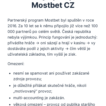
Mostbet CZ
Partnerský program Mostbet byl spuštěn v roce
2016. Za 10 let se k němu připojilo již více než 100
000 partnerů po celém světě. Česká republika
nebyla výjimkou. Princip fungování je jednoduchý:
přivádíte hráče → oni sázejí a hrají v kasinu → vy
dostáváte podíl z jejich aktivity → čím větší je
uživatelská základna, tím vyšší je zisk.
Omezení:
nesmí se spamovat ani používat zakázané
zdroje provozu;
je důležité přilákat skutečné hráče, nikoli
„motivovaný“ provoz;
multi-accounting je zakázán.
věková omezení – provoz od publika staršího