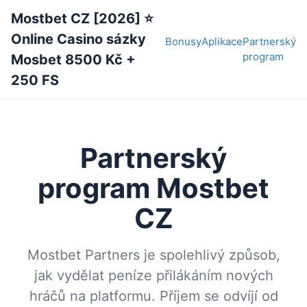
Mostbet CZ [2026] ⭐️
Online Casino sázky
Bonusy
Aplikace
Partnerský
program
Mosbet 8500 Kč +
250 FS
Partnerský
program Mostbet
CZ
Mostbet Partners je spolehlivý způsob,
jak vydělat peníze přilákáním nových
hráčů na platformu. Příjem se odvíjí od